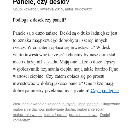
Panele, czy deski?
Opublikowano
3 kwietnia 2015
,
autor:
budowaxx
Podłoga z desek czy paneli?
Panele są o dużo tańsze. Deski są o dużo ładniejsze jest
to oznaka majątkowego dobrobytu i szereg innych
rzeczy. W co zatem opłaca się inwestować? W deski
warto inwestować także jeśli chcemy by nasz dom stał
nieco dłużej niż sąsiada. Mają one także o dużo lepszy
współczynnik trzymania ciepła, mają także bardzo fajne
wartości cieplne. Czy zatem opłaca się po prostu
inwestować w dobrej jakości panele? One także mają
dobre parametry przekonajmy się zatem!
Czytaj dalej
→
Zaszufladkowano do kategorii
budynek
,
inne
,
panele
|
Otagowano
malowanie dachów
,
malowanie dachu
,
malowanie ścian
,
malowanie wnętrz
,
montaż paneli
,
prace remontowe
|
Dodaj
komentarz