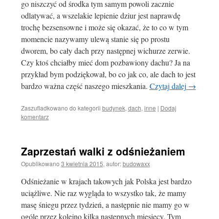
go niszczyć od środka tym samym powoli zacznie
odlatywać, a wszelakie lepienie dziur jest naprawdę
trochę bezsensowne i może się okazać, że to co w tym
momencie nazywamy ulewą stanie się po prostu
dworem, bo cały dach przy następnej wichurze zerwie.
Czy ktoś chciałby mieć dom pozbawiony dachu? Ja na
przykład bym podziękował, bo co jak co, ale dach to jest
bardzo ważna część naszego mieszkania.
Czytaj dalej
→
Zaszufladkowano do kategorii
budynek
,
dach
,
inne
|
Dodaj
komentarz
Zaprzestań walki z odśnieżaniem
Opublikowano
3 kwietnia 2015
,
autor:
budowaxx
Odśnieżanie w krajach takowych jak Polska jest bardzo
uciążliwe. Nie raz wygląda to wszystko tak, że mamy
masę śniegu przez tydzień, a następnie nie mamy go w
ogóle przez kolejno kilka następnych miesięcy. Tym