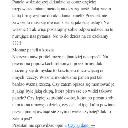
Panele w dzisiejszej dekadzie są coraz częściej
rozpowszechnianą metodą na oszczędność. Jaką zatem
tanią firmę wybrać do układania paneli? Przecież nie
zawsze to musi się równać z słabą jakością usług? No
właśnie ! Tak więc postarajmy sobie odpowiedzieć na te
nurtujące nas pytania. No to do dzieła na co czekamy
???!!!
Montaż paneli a koszta
Na czym nasz portfel może najbardziej ucierpieć? Na
pewno na poprawkach robionych przez firmy. Jak
możemy się domyślać to kosztuje o dużo więcej od
innych rzeczy. Właśnie montowanie paneli jest tak
bardzo ważną rzeczą. Czy zatem opłaca się montować je
z jakąś byle jaką ekipą, która pierwsze co widzi takowe
panele? Czy lepiej zatrudnić osobę, która po prostu zrobi
nam to na umowę o dzieło, czy całą ekipę, która powinna
przynajmniej uwinąć się z tym o wiele szybciej? Jak to
zatem jest?
Przestań nie sprawdzać opinii.
Czytaj dalej
→