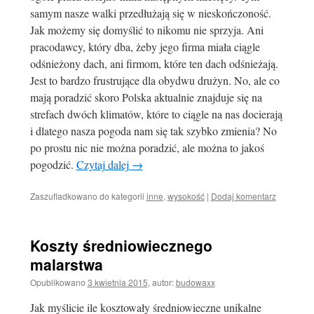
samym nasze walki przedłużają się w nieskończoność.
Jak możemy się domyślić to nikomu nie sprzyja. Ani
pracodawcy, który dba, żeby jego firma miała ciągle
odśnieżony dach, ani firmom, które ten dach odśnieżają.
Jest to bardzo frustrujące dla obydwu drużyn. No, ale co
mają poradzić skoro Polska aktualnie znajduje się na
strefach dwóch klimatów, które to ciągle na nas docierają
i dlatego nasza pogoda nam się tak szybko zmienia? No
po prostu nic nie można poradzić, ale można to jakoś
pogodzić.
Czytaj dalej
→
Zaszufladkowano do kategorii
inne
,
wysokość
|
Dodaj komentarz
Koszty średniowiecznego
malarstwa
Opublikowano
3 kwietnia 2015
,
autor:
budowaxx
Jak myślicie ile kosztowały średniowieczne unikalne