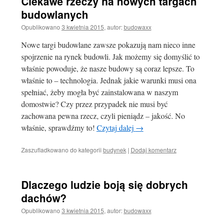
Ciekawe rzeczy na nowych targach
budowlanych
Opublikowano
3 kwietnia 2015
,
autor:
budowaxx
Nowe targi budowlane zawsze pokazują nam nieco inne
spojrzenie na rynek budowli. Jak możemy się domyślić to
właśnie powoduje, że nasze budowy są coraz lepsze. To
właśnie to – technologia. Jednak jakie warunki musi ona
spełniać, żeby mogła być zainstalowana w naszym
domostwie? Czy przez przypadek nie musi być
zachowana pewna rzecz, czyli pieniądz – jakość. No
właśnie, sprawdźmy to!
Czytaj dalej
→
Zaszufladkowano do kategorii
budynek
|
Dodaj komentarz
Dlaczego ludzie boją się dobrych
dachów?
Opublikowano
3 kwietnia 2015
,
autor:
budowaxx